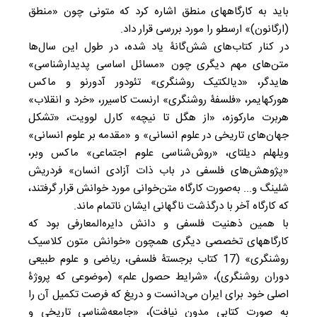
باید به کارگاههای منطق اشاره کرد که متونی چون «منطق
(ارگانون)» ارسطو را مورد بررسی قرار داد.
در کنار کتاب‌های شش‌گانۀ یاد شده، در طول این سال‌ها
متن‌های مهم دیگری چون «مسائل اساسی پدیدارشناسی»
هایدگر، «دیالکتیک روشنگری» تئودور آدورنو و ماکس
هورکهایمر، «فلسفۀ روشنگری» ارنست کاسیرر، «خرد و انقلاب»
هربرت مارکوزه، «از هگل تا نیچه» کارل لوویت، «تشکل
جهان‌های تاریخی در علوم انسانی» و «مقدمه بر علوم انسانی»
ویلهلم دیلتای، «روش‌شناسی علوم اجتماعی» ماکس وبر،
«پژوهش‌های فلسفی در باب ذات آزادی انسان» فردریش
شلینگ و... به‌صورت کارگاه متن‌خوانی مورد خوانش قرار گرفتند،
که کارگاه آخر با درگذشت ناگهانی ایشان ناتمام ماند.
با همین ذهنیت فلسفی و دانش دایره‌المعارفی بود که
کارگاههای تخصصی دیگری همچون «خوانش متون کلاسیک
روشنگری» (17 کتاب برجستۀ فلسفی، ریاضی و علوم طبیعی
دوران روشنگری)، «شرایط حصول علم» (موضوعی که پروژۀ
اصلی خود برای ایران می‌دانست و دریغ که فرصت تکمیل آن را
به صورت کتابی مدون نیافت)، «جامعه‌شناسی تاریخی و