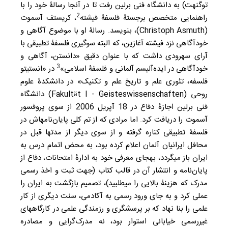
توگنهت) به دانشگاه فنی برلین رفت تا در آنجا رسالۀ خود را با
2
راهنمایی متخصص برجستۀ فلسفۀ فیشته
، کریستف آسموت
(Christoph Asmuth)، بنویسد. رسالۀ او با موضوع آگاهی و
خودآگاهی نزد فیشته آغازین، که البته سوگیری فلسفۀ تطبیقی با
آرای سهرودی داشت که با عنوان دقیق «دانستن، آگاهی و
3
خودآگاهی در ایده‌آلیسم آلمانی و فلسفۀ اسلامی»
در «انستیتو
فلسفه، تئوری علم و تاریخ علم و تکنیک» در دانشکدۀ علوم
روحی (Fakultät I - Geisteswissenschaften) دانشگاه
فنی برلین اجازۀ دفاع در 18 آپریل 2006 از سوی پروفسور
آسموت را دریافت کرد. اما مرادی که از تم کلی پایان‌نامه‏اش در
فلسفۀ تطبیقی کناره گرفته و از سوی دیگر از مدت‏ها قبل در
محافل ایرانیان آلمان اعلام کرده بود، به محض اتمام درس به
ایران باز می‏گردد، به‏جای معرفی خود به ادارۀ امتحانات، دفاع از
پایان‌نامه و انتشار آن در قالب کتاب (جهت ثبت و اخذ رسمی
مدرک که هزینۀ بالایی را می‏طلبید)، تصمیم بازگشت به ایران را
عملی کرد و به جای ورود رسمی به آکادمی، سنت دیگری از کار
علمی را بنا نهاد که بر پرسشگری و رزمندگی علمی در کارگاههای
غیررسمی خیابانی استوار بود، نه مدرک‌گرایی و مصادره