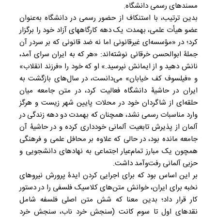
مسندهای رسمی دانشگاه.
بدین ترتیب، با استنکاف از حضور رسمی در دانشگاه به‌عنوان
عضو هیأت علمی، به‎مدت یک دهه کارگاههای آزاد خود را برگزار
کرد؛ در «مؤسسه‌ای غیرقانونی اما نه ضد قانونی که بر سردر آن
جملۀ ابوالحسن خرقانی نوشته‌اند: «هر که به ایران سرای آمد،
نانش دهید و از ایمانش نپرسید.» او که خود را «فرزند انقلاب»
و «فیلسوف کف خیابان» می‌دانست، در سال‌های بازگشت به
ایران در حاشیۀ دانشگاه فعالیت کرد، در متن جامعه میان
حلقه‌ای از شاگردان خود در محلات پایین ‌شهر زیست و هرگز
وارد مناسبات رسمی نشد، همچنان که به‏مدت دو دهه زندگی در
آلمان از پذیرش تابعیت آلمانی خودداری کرده و در حاشیۀ آن
جامعه مانده بود، در حالی که علاوه بر محافل علمی و فرهنگی
همچون یک مبارز تمام‌عیار اجتماعی به نهادهای دانشجویی و
حزبی آلمانی رفت‌و‌آمد داشت.
بر این اساس بود که برای اجرایی کردن ایدۀ پرورش نیروهای
نخبه برای ایران، خوانش متن‌های کلاسیک فلسفی را در دستور
کار قرار داد؛ بدین معنا که شش متن اصلی فلسفه شامل
نقدهای اول تا سوم کانت (سنجش خرد ناب، سنجش خرد