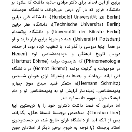
برلین از این لحاظ برای دکتر مرادی جاذبه داشت که علاوه بر
دانشگاه فرای که در آن درس می‌خواند، دانشگاه هومبلت
(Humboldt-Universität zu Berlin)، دانشگاه فنی برلین
(Technische Universität Berlin)، دانشگاه هنر برلین
(Universität der Künste Berlin) و دانشگاه پوتسدام
(Universität Potsdam) همه در حوزۀ برلین قرار دارند و او
در همۀ اینها دروسی را گذرانده یا تعقیب کرده بود، از جمله،
دروس تاریخ فرهنگی و «پدیده‌شناسی نو» (Neuen
Phänomenologie) که هارتموت بوئمه (Hartmut Böhme)
در هومبولت و گرنوت بوئمه (Gernot Böhme) در دانشگاه
فنی ارائه می‌دادند و بعدها به پشتوانۀ آرای هرمان شمیتس
(Hermann Schmitz)،؛ متفکر فقید مبدع موج چهارم
پدیده‌شناسی، زمینه‌ساز گرایش او به پدیده‌شناسی نو و علم
فرهنگ حول مفهوم «اتمسفر» شد.
اما مرادی که قصد داشت دکترای خود را با کریستین ایبا
(Christian Iber)، متخصص برجستۀ فلسفۀ هگل، بگذراند،
پس از آنکه ایبا از دانشگاه فرای خارج شد، در جست‌و‌جوی
استاد برجسته (با توجه به خروج برخی دیگر از استادان چون