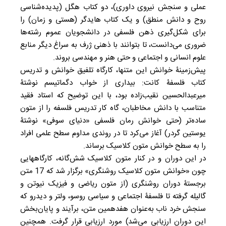
عملی و سنجش نیروی داوری)، دو کتاب هگل (پدیده‌شناسی
روح و دانش منطق) و یک کتاب هایدگر (هستی و زمان) را
برای شکل‌گیری ذهن فلسفی در دانشجویان عموم رشته‌ها
ضروری می‌دانست، تا بتوانند با ذهنی ژرف به سراغ دیگر منابع
علوم انسانی و اجتماعی و حتی هنر و مهندسی بروند.
پیش‌زمینۀ خوانش این متن‏ها، کارگاه تلفیق خوانش و تدریس
کتاب فلسفۀ کانت: بیداری از خواب دگماتیسم نوشتۀ
میرعبدالحسین نقیب‌زاده بود، با این توضیح که استاد فقید
متناسب با دانش مخاطبان، گاه کار تدریس فلسفه را از متون
ساده‌تر (حتی خوانش رمان فلسفی «دنیای سوفی» نوشتۀ
یوستین گردر) آغاز می‌کرد تا در روندی مداوم سطح علمی افراد
را به سطح خوانش متون کلاسیک برساند.
در این دوران و در کنار متون کلاسیک شش‌گانه، کارگاههایی
چون «خوانش متون کلاسیک روشنگری» برگزار شد که 17 متن
برجستۀ دوران روشنگری (از متون ریاضی و فیزیک نیوتن و
گالیله گرفته تا فلسفۀ اجتماعی و سیاسی روسو، ولتر و دیدرو که
سنجش خرد ناب به‌عنوان هفدهمین متن، برآیند و پایان‌بخش
این دوران ارزیابی می‌شد) مورد ارزیابی قرار گرفت. همچنین