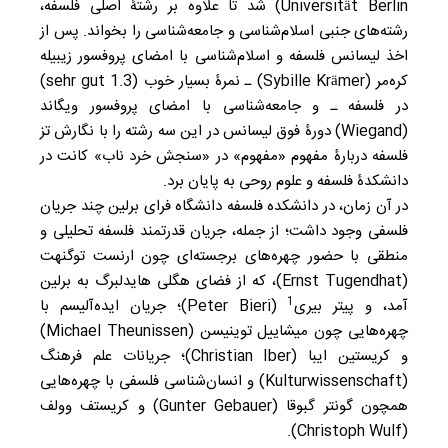
Universität Berlin) شد تا علاوه بر رشتۀ اصلی فلسفه،
رشته‌های جنبی اسلام‌شناسی و جامعه‌شناسی را بخواند. پس از
اخذ لیسانس فلسفه و اسلام‌شناسی با امضای پروفسور زیبیله
کره‌مر (Sybille Krämer) ـ نمرۀ بسیار خوب (1.3 sehr gut)
در فلسفه ـ و جامعه‌شناسی با امضای پروفسور ویگاند
(Wiegand) دورۀ فوق ‌لیسانس در این سه رشته را با نگارش تز
فلسفه‌ دربارۀ مفهوم «مفهوم» در «سنجش خرد ناب» کانت در
دانشکدۀ فلسفه و علوم روحی به پایان برد.
در آن زمان، در دانشکده فلسفه دانشگاه فرای برلین چند جریان
فلسفی وجود داشت؛ از جمله، جریان قدرتمند فلسفه تحلیلی و
منطقی با حضور چهره‌های برجسته‌ای چون ارنست توگنهت
(Ernst Tugendhat)، که از فضای هگلی هایدلبرگ به برلین
1
آمد، و پیتر بیری
(Peter Bieri)؛ جریان ایده‌آلیسم با
چهره‌هایی چون میشاییل توینیسن (Michael Theunissen)
و کریستین ایبا (Christian Iber)؛ جریانات علم فرهنگ
(Kulturwissenschaft) و انسان‌شناسی فلسفی با چهره‌هایی
همچون گونتر گبوقا (Gunter Gebauer) و کریستف وولف
(Christoph Wulf).